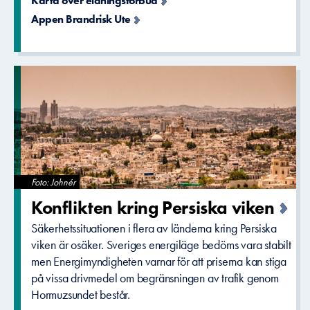
Karta över eldningsförbud
Appen Brandrisk Ute
Foto: Johnér
Konflikten­ kring Persiska viken
Säkerhetssituationen i flera av länderna kring Persiska
viken är osäker. Sveriges energiläge bedöms vara stabilt
men Energimyndigheten varnar för att priserna kan stiga
på vissa drivmedel om begränsningen av trafik genom
Hormuzsundet består.