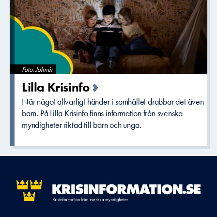
Foto: Johnér
Lilla Krisinfo
När något allvarligt händer i samhället drabbar det även
barn. På Lilla Krisinfo finns information från svenska
myndigheter riktad till barn och unga.