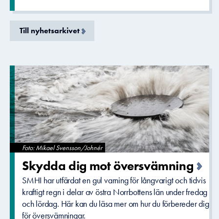
Till nyhetsarkivet
Foto: Mikael Svensson/Johnér
Skydda dig mot översvämni­ng
SMHI har utfärdat en gul varning för långvarigt och tidvis
kraftigt regn i delar av östra Norrbottens län under fredag
och lördag. Här kan du läsa mer om hur du förbereder dig
för översvämningar.