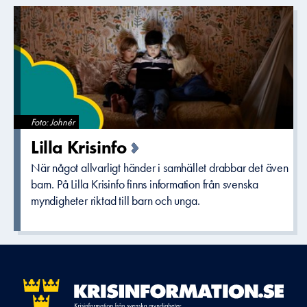
Foto: Johnér
Lilla Krisinfo
När något allvarligt händer i samhället drabbar det även
barn. På Lilla Krisinfo finns information från svenska
myndigheter riktad till barn och unga.