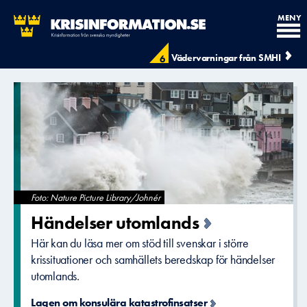
MENY
Krisinformation.se - Krisinfo
Vädervarningar från SMHI
6
Foto: Nature Picture Library/Johnér
Händelser utomlands
Här kan du läsa mer om stöd till svenskar i större
krissituationer och samhällets beredskap för händelser
utomlands.
Lagen om konsulära katastrofinsatser