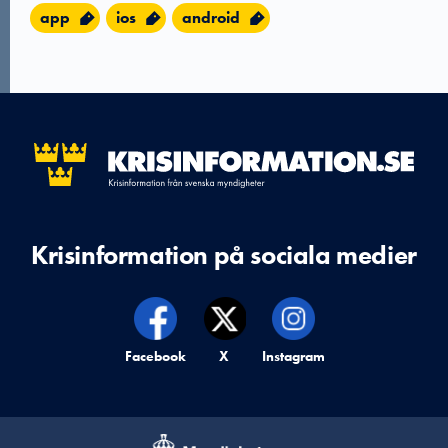
app
ios
android
Krisinformation på sociala medier
Krisinformation på,
Facebook
Krisinformation på,
X
Krisinformation på,
Instagram