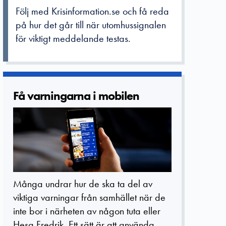
Följ med Krisinformation.se och få reda
på hur det går till när utomhussignalen
för viktigt meddelande testas.
Få varningarn­a i mobilen
Många undrar hur de ska ta del av
viktiga varningar från samhället när de
inte bor i närheten av någon tuta eller
Hesa Fredrik. Ett sätt är att använda