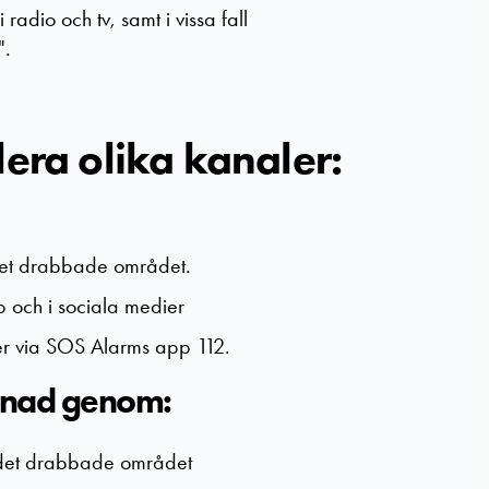
 radio och tv, samt i vissa fall
".
lera olika kanaler:
 det drabbade området.
p och i sociala medier
ler via SOS Alarms app 112.
varnad genom:
m det drabbade området