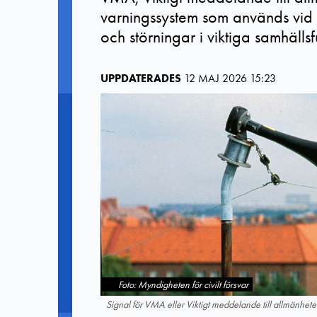
varningssystem som används vid 
och störningar i viktiga samhällsf
UPPDATERADES
12 MAJ 2026 15:23
Foto: Myndigheten för civilt försvar
Signal för VMA eller Viktigt meddelande till allmänhete