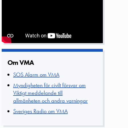
Om VMA
SOS Alarm om VMA
Myndigheten för civilt försvar om
Viktigt meddelande till
allmänheten och andra varningar
Sveriges Radio om VMA