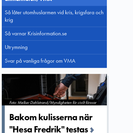
Så låter utomhuslarmen vid kris, krigsfara och
krig
Så varnar Krisinformation.se
Utrymning
Svar på vanliga frågor om VMA
Foto: Melker Dahlstrand/Myndigheten för civilt försvar
Bakom kulisserna­ när
"Hesa Fredrik" testas