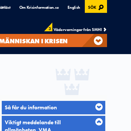
, ÖPPNAS I MODAL
ättläst
Om Krisinformation.se
English
SÖK
3
Vädervarningar från SMHI
MÄNNISKAN I KRISEN
Så får du information
Viktigt meddelande till
allmänheten, VMA