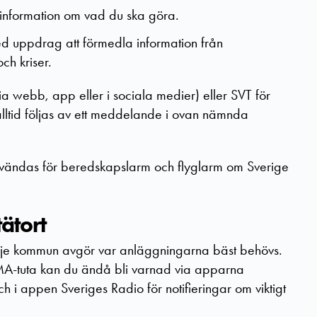
 information om vad du ska göra.
d uppdrag att förmedla information från
ch kriser.
ia webb, app eller i sociala medier) eller SVT för
lltid följas av ett meddelande i ovan nämnda
vändas för beredskapslarm och flyglarm om Sverige
tätort
 varje kommun avgör var anläggningarna bäst behövs.
A-tuta kan du ändå bli varnad via apparna
ch i
appen Sveriges Radio
för notifieringar om viktigt