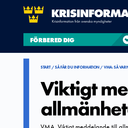
FÖRBERED DIG
START
SÅ FÅR DU INFORMATION
VMA: SÅ VAR
Viktigt me
allmänhe
VMA, Viktigt meddelande till all