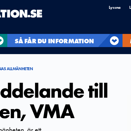
Lyssna
L
SÅ FÅR DU INFORMATION
NAS ALLMÄNHETEN
ddelande till
ten, VMA
mänheten, är ett