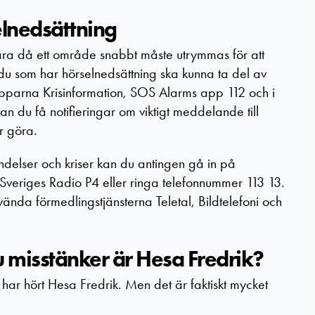
elnedsättning
ara då ett område snabbt måste utrymmas för att
 du som har hörselnedsättning ska kunna ta del av
pparna Krisinformation, SOS Alarms app 112 och
i
n du få notifieringar om viktigt meddelande till
r göra.
delser och kriser kan du antingen gå in på
Sveriges Radio P4 eller ringa telefonnummer 113 13.
ända förmedlingstjänsterna Teletal, Bildtelefoni och
u misstänker är Hesa Fredrik?
e har hört Hesa Fredrik. Men det är faktiskt mycket