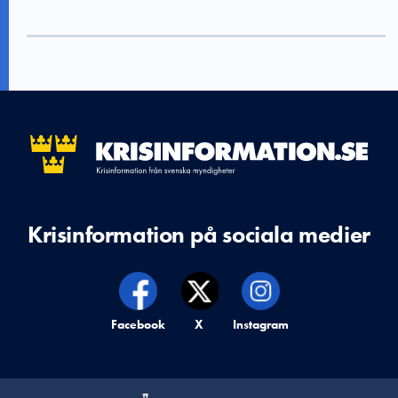
Krisinformation på sociala medier
Krisinformation på,
Facebook
Krisinformation på,
X
Krisinformation på,
Instagram