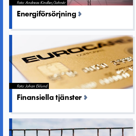
Foto: Andreas Kindler/Johnér
Energiförs­örjning
Foto: Johan Eklund
Finansiell­a tjänster