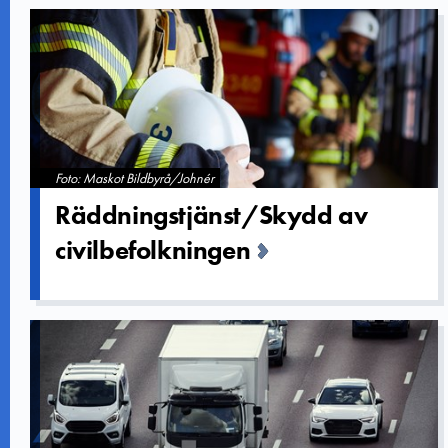
Foto: Maskot Bildbyrå/Johnér
Räddningst­jänst/Skyd­d av
civilbefol­kningen