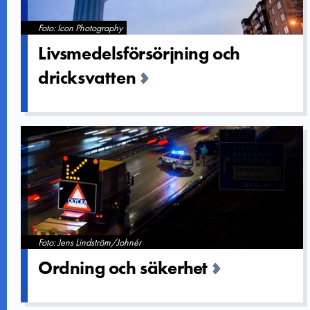
Foto: Icon Photography
Livsmedels­försörjnin­g och
dricksvatt­en
Foto: Jens Lindström/Johnér
Ordning och säkerhet