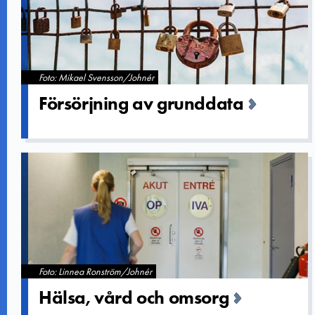
Foto: Mikael Svensson/Johnér
Försörjnin­g av grunddata
Foto: Linnea Ronström/Johnér
Hälsa, vård och omsorg