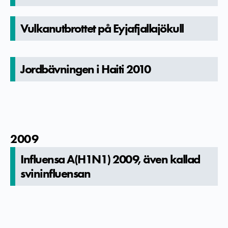
Vulkanutbr­ottet på Eyjafjalla­jökull
Jordbävningen i Haiti 2010
2009
Influensa A(H1N1) 2009, även kallad
svininflue­nsan