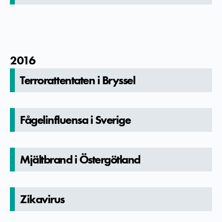
2016
Terroratte­ntaten i Bryssel
Fågelinfluen­sa i Sverige
Mjältbrand i Östergötland
Zikavirus