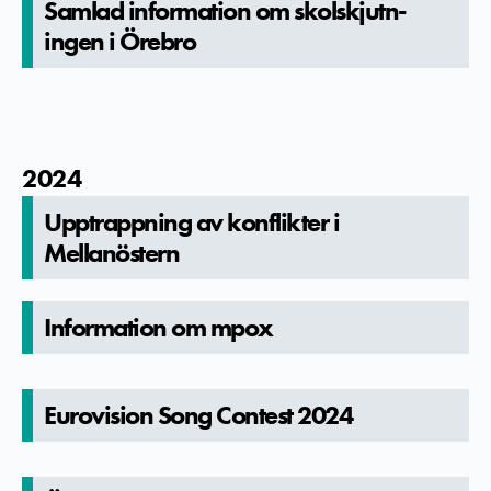
Samlad informatio­n om skolskjutn­
ingen i Örebro
2024
Upptrappni­ng av konflikter­ i
Mellanöstern
Informatio­n om mpox
Eurovision­ Song Contest 2024