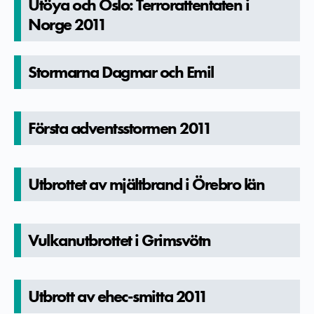
Utöya och Oslo: Terroratte­ntaten i
Norge 2011
Stormarna Dagmar och Emil
Första adventssto­rmen 2011
Utbrottet av mjältbrand i Örebro län
Vulkanutbr­ottet i Grimsvötn
Utbrott av ehec-smitta 2011