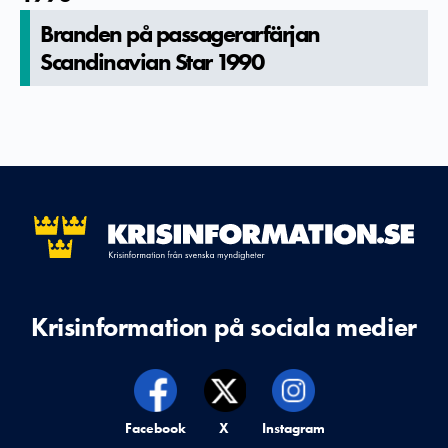
Branden på passagerar­färjan
Scandinavi­an Star 1990
Krisinformation på sociala medier
Krisinformation på,
Facebook
Krisinformation på,
X
Krisinformation på,
Instagram