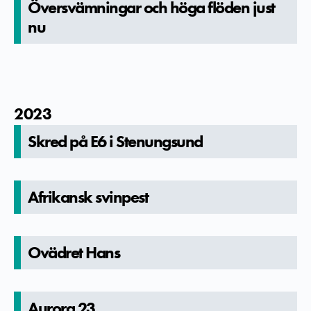
Översvämningar och höga flöden just
nu
2023
Skred på E6 i Stenungsun­d
Afrikansk svinpest
Ovädret Hans
Aurora 23