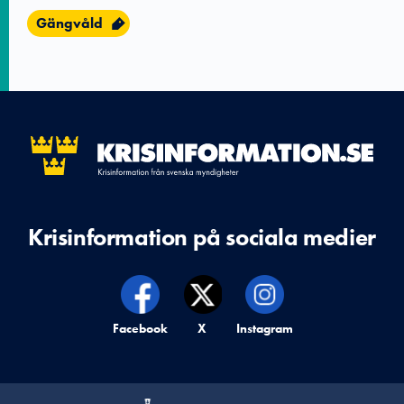
Gängvåld
Krisinformation på sociala medier
Krisinformation på,
Facebook
Krisinformation på,
X
Krisinformation på,
Instagram