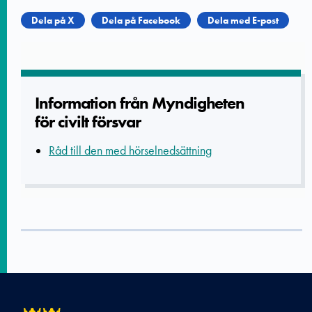
Dela på X
Dela på Facebook
Dela med E-post
Informatio­n från Myndighete­n
för civilt försvar
Råd till den med hörselnedsättning