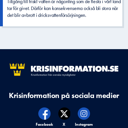
Tillgång till friskt vatten är någonting som de flesta i vårt land
tar för givet. Därför kan konsekvenserna också bli stora när
det blir avbrott i dricksvattenförsörjningen.
Krisinformation på sociala medier
Krisinformation på,
Facebook
Krisinformation på,
X
Krisinformation på,
Instagram