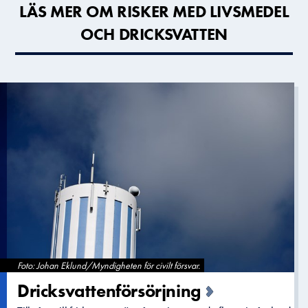
LÄS MER OM RISKER MED LIVSMEDEL
OCH DRICKSVATTEN
Foto: Johan Eklund/Myndigheten för civilt försvar.
Dricksvatt­enförsörjn­ing