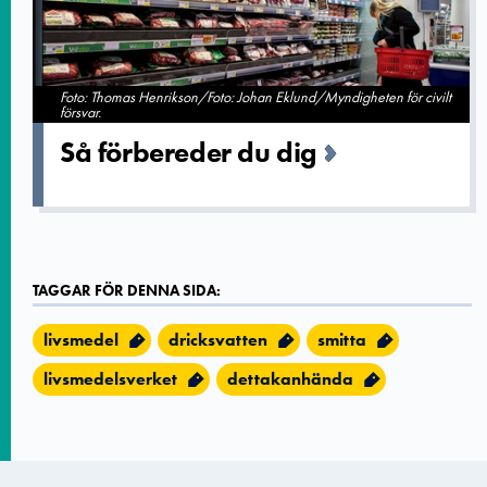
Foto: Thomas Henrikson/Foto: Johan Eklund/Myndigheten för civilt
försvar.
Så förbereder­ du dig
TAGGAR FÖR DENNA SIDA:
livsmedel
dricksvatten
smitta
livsmedelsverket
dettakanhända