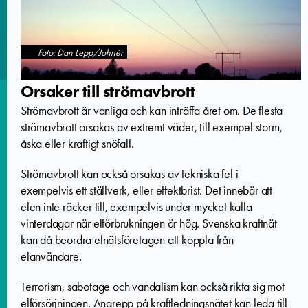
Foto: Dan Lepp/Johnér
Orsaker till strömavbrott
Strömavbrott är vanliga och kan inträffa året om. De flesta
strömavbrott orsakas av extremt väder, till exempel storm,
åska eller kraftigt snöfall.
Strömavbrott kan också orsakas av tekniska fel i
exempelvis ett ställverk, eller effektbrist. Det innebär att
elen inte räcker till, exempelvis under mycket kalla
vinterdagar när elförbrukningen är hög. Svenska kraftnät
kan då beordra elnätsföretagen att koppla från
elanvändare.
Terrorism, sabotage och vandalism kan också rikta sig mot
elförsörjningen. Angrepp på kraftledningsnätet kan leda till