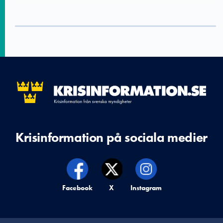
Krisinformation på sociala medier
Krisinformation på,
Facebook
Krisinformation på,
X
Krisinformation på,
Instagram