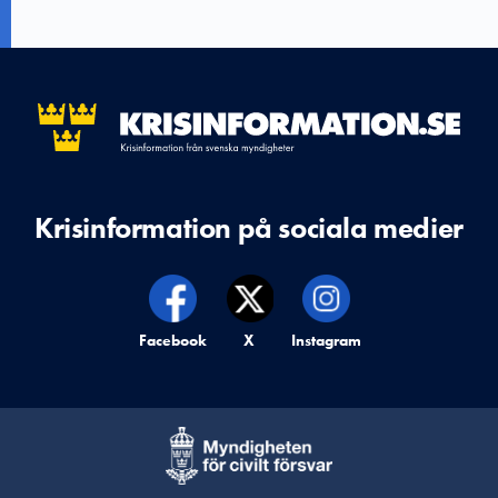
Krisinformation på sociala medier
Krisinformation på,
Facebook
Krisinformation på,
X
Krisinformation på,
Instagram