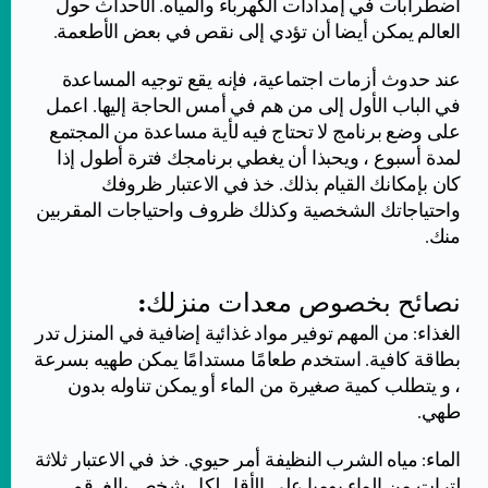
اضطرابات في إمدادات الكهرباء والمياه. الأحداث حول
العالم يمكن أيضا أن تؤدي إلى نقص في بعض الأطعمة.
عند حدوث أزمات اجتماعية، فإنه يقع توجيه المساعدة
في الباب الأول إلى من هم في أمس الحاجة إليها. اعمل
على وضع برنامج لا تحتاج فيه لأية مساعدة من المجتمع
لمدة أسبوع ، ويحبذا أن يغطي برنامجك فترة أطول إذا
كان بإمكانك القيام بذلك. خذ في الاعتبار ظروفك
واحتياجاتك الشخصية وكذلك ظروف واحتياجات المقربين
منك.
نصائح بخصوص معدات منزلك:
الغذاء: من المهم توفير مواد غذائية إضافية في المنزل تدر
بطاقة كافية. استخدم طعامًا مستدامًا يمكن طهيه بسرعة
، و يتطلب كمية صغيرة من الماء أو يمكن تناوله بدون
طهي.
الماء: مياه الشرب النظيفة أمر حيوي. خذ في الاعتبار ثلاثة
لترات من الماء يوميا على الأقل لكل شخص بالغ. قم