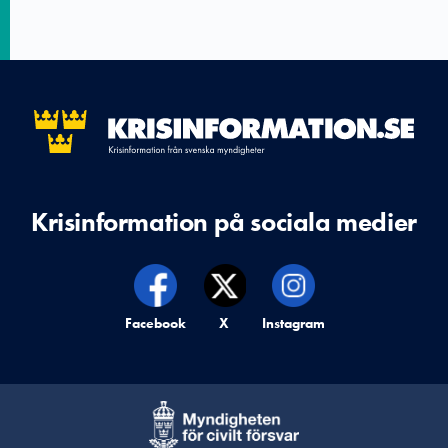
Krisinformation på sociala medier
Krisinformation på,
Facebook
Krisinformation på,
X
Krisinformation på,
Instagram