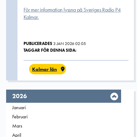
För mer information lyssna på Sveriges Radio P4
Kalmar.
PUBLICERADES
3 JAN 2026 02:05
TAGGAR FÖR DENNA SIDA:
Kalmar län
År,
2026
Filtrera på
Januari
2026
Filtrera på
Februari
2026
Filtrera på
Mars
2026
Filtrera på
April
2026