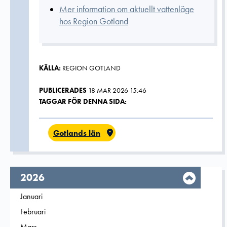
Mer information om aktuellt vattenläge
hos Region Gotland
KÄLLA:
REGION GOTLAND
PUBLICERADES
18 MAR 2026 15:46
TAGGAR FÖR DENNA SIDA:
Gotlands län
År,
2026
Filtrera på
Januari
2026
Filtrera på
Februari
2026
Filtrera på
Mars
2026