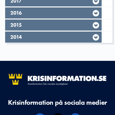
År,
2017
År,
2016
År,
2015
År,
2014
Krisinformation på sociala medier