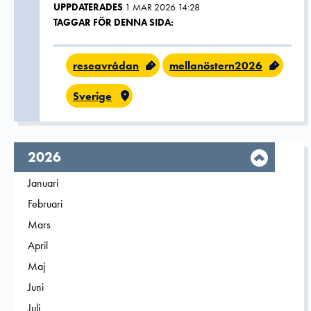
UPPDATERADES
1 MAR 2026 14:28
TAGGAR FÖR DENNA SIDA:
reseavrådan
mellanöstern2026
Sverige
År,
2026
Filtrera på
Januari
2026
Filtrera på
Februari
2026
Filtrera på
Mars
2026
Filtrera på
April
2026
Filtrera på
Maj
2026
Filtrera på
Juni
2026
Filtrera på
Juli
2026