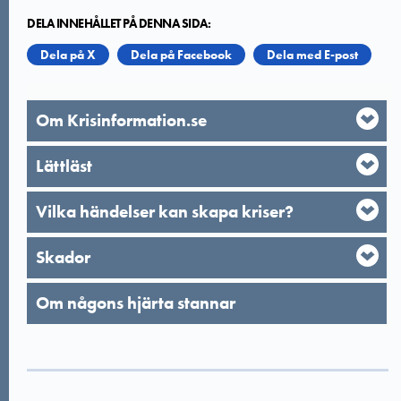
DELA INNEHÅLLET PÅ DENNA SIDA:
Dela på X
Dela på Facebook
Dela med E-post
Om Krisinformation.se
Lättläst
Vilka händelser kan skapa kriser?
Skador
Om någons hjärta stannar