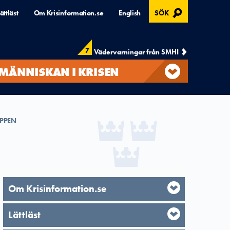
, ÖPPNAS I MODAL
ättläst
Om Krisinformation.se
English
SÖK
7
Vädervarningar från SMHI
MÄNNISKAN I KRISEN
PPEN
Om Krisinformation.se
Lättläst