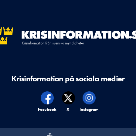
Krisinformation på sociala medier
Krisinformation på,
Facebook
Krisinformation på,
X
Krisinformation på,
Instagram