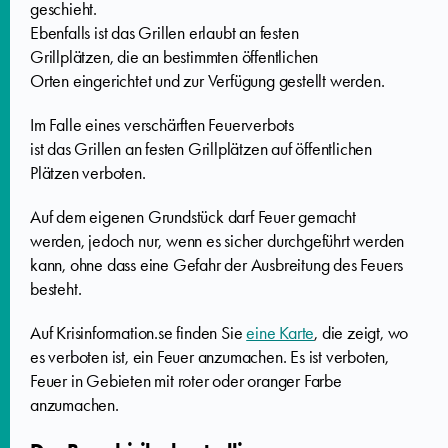
geschieht.
Ebenfalls
ist das Grillen erlaubt
an festen
Grillplätzen,
die
an bestimmten öffentlichen
Orten
eingerichtet und zur Verfügung gestellt werden
.
Im Falle eines verschärften Feuerverbots
ist das Grillen
an festen Grillplätzen auf öffentlichen
Plätzen
verboten
.
Auf dem eigenen Grundstück
darf Feuer gemacht
werden
,
jedoch nur
, wenn es
sicher durchgeführt werden
kann
,
ohne dass eine Gefahr der Ausbreitung des Feuers
besteht
.
Auf Krisinformation.se finden Sie
eine Karte
, die zeigt, wo
es verboten ist, ein Feuer anzumachen. Es ist verboten,
Feuer in Gebieten mit roter oder oranger Farbe
anzumachen.