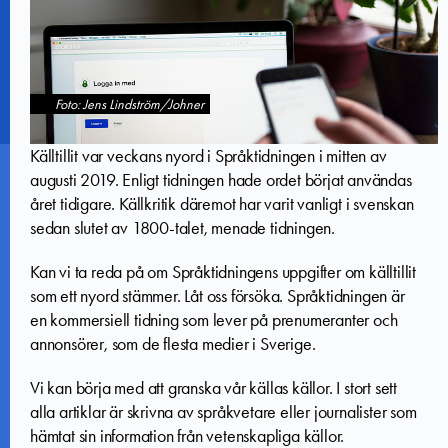
Foto: Jens Lindström/Johner
Källtillit var veckans nyord i Språktidningen i mitten av
augusti 2019. Enligt tidningen hade ordet börjat användas
året tidigare. Källkritik däremot har varit vanligt i svenskan
sedan slutet av 1800-talet, menade tidningen.
Kan vi ta reda på om Språktidningens uppgifter om källtillit
som ett nyord stämmer. Låt oss försöka. Språktidningen är
en kommersiell tidning som lever på prenumeranter och
annonsörer, som de flesta medier i Sverige.
Vi kan börja med att granska vår källas källor. I stort sett
alla artiklar är skrivna av språkvetare eller journalister som
hämtat sin information från vetenskapliga källor.