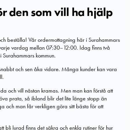
ör
den
som vill ha hjälp
 och beställa! Vår ordermottagning här i Surahammars
varje vardag mellan 07:30
–
12:00. Idag finns två
ån i Surahammars kommun.
rna snabbt och sen åka vidare. Många kunder kan vara
l.
da och vill nästan kramas. Men man kan förstå att
öva prata, så ibland blir det lite länge stopp än
ga och man får verkligen göra sitt bästa för att
tt bli lurad finns det säkra och enkla rutiner för hur