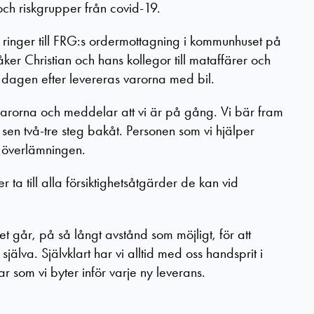
och riskgrupper från covid-19.
ringer till FRG:s ordermottagning i kommunhuset på
ker Christian och hans kollegor till mataffärer och
dagen efter levereras varorna med bil.
atvarorna och meddelar att vi är på gång. Vi bär fram
r sen två-tre steg bakåt. Personen som vi hjälper
a överlämningen.
r ta till alla försiktighetsåtgärder de kan vid
det går, på så långt avstånd som möjligt, för att
älva. Självklart har vi alltid med oss handsprit i
 som vi byter inför varje ny leverans.