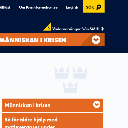
, ÖPPNAS I MODAL
ättläst
Om Krisinformation.se
English
SÖK
5
Vädervarningar från SMHI
MÄNNISKAN I KRISEN
Människan i krisen
Så får äldre hjälp med
matleveranser under