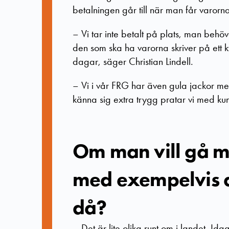
betalningen går till när man får varorn
–
Vi tar inte betalt på plats, man behöv
den som ska ha varorna skriver på ett 
dagar, säger Christian Lindell.
–
Vi i vår FRG har även gula jackor med
känna sig extra trygg pratar vi med ku
Om man vill gå me
med exempelvis a
då?
–
Det är lite olika runt om i landet. Id