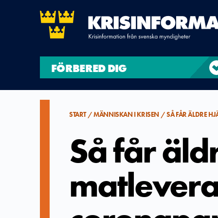
FÖRBERED DIG
START
MÄNNISKAN I KRISEN
SÅ FÅR ÄLDRE 
Så får äld
matlevera