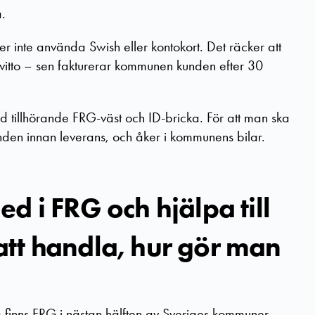
a.
er inte använda Swish eller kontokort. Det räcker att
kvitto – sen fakturerar kommunen kunden efter 30
 tillhörande FRG-väst och ID-bricka. För att man ska
nden innan leverans, och åker i kommunens bilar.
d i FRG och hjälpa till
tt handla, hur gör man
ag finns FRG i nästan hälften av Sveriges kommuner.