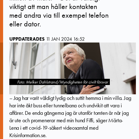
viktigt att man håller kontakten
med andra via till exempel telefon
eller dator.
UPPDATERADES
11 JAN 2024 16:52
Foto: Melker Dahlstrand/Myndigheten för civilt försvar
– Jag har varit väldigt lydig och suttit hemma i min villa. Jag
har inte åkt buss eller tunnelbana och undvikit att vara i
affärer. De enda gångerna jag är utanför tomten är när jag
är ute och promenerar med min hund Fiffi, säger Märta-
Lena i ett covid-19-säkert videosamtal med
Krisinformation.se.