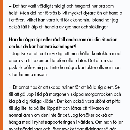
– Det har varit väldigt smidigt och fungerat hur bra som
helst. Men det har förstås blivit mycket dyrare än att handla
i affären, vilket kan vara tufft för ekonomin. Ibland har jag
också fått hjälp att handla av grannar och släktingar.
Har du några tips eller råd till andra som är i din situation
om hur de kan hantera isoleringen?
– Jag tycker att det är viktigt att man håller kontakten med
andra via till exempel telefon eller dator. Det är en stor
psykisk påfrestning att inte ha några kontakter alls när man
sitter hemma ensam.
– Ett annat tips är att skapa rutiner för att hålla sig alert. Se
till att gå upp i tid på morgonen, skippa morgonrocken och
klä på dig riktiga kläder. Det kan också vara skönt att piffa
till sig lite, ta på lite läppstift och låtsas att tillvaron är
normal även om den inte är det. Jag försöker också att
hänga med i nyhetsrapporteringen i världen. Om man följer
nyhetssändningar och läser mycket dagstidningar så går