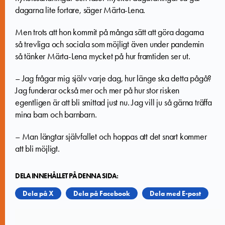
dagarna lite fortare, säger Märta-Lena.
Men trots att hon kommit på många sätt att göra dagarna
så trevliga och sociala som möjligt även under pandemin
så tänker Märta-Lena mycket på hur framtiden ser ut.
– Jag frågar mig själv varje dag, hur länge ska detta pågå?
Jag funderar också mer och mer på hur stor risken
egentligen är att bli smittad just nu. Jag vill ju så gärna träffa
mina barn och barnbarn.
– Man längtar självfallet och hoppas att det snart kommer
att bli möjligt.
DELA INNEHÅLLET PÅ DENNA SIDA:
Dela på X
Dela på Facebook
Dela med E-post