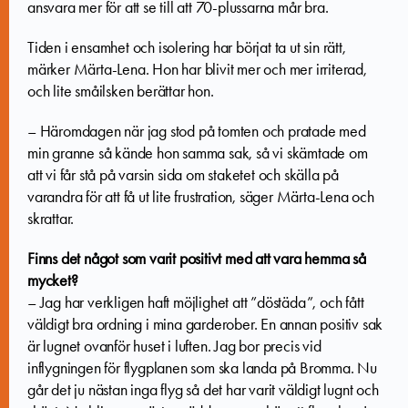
ansvara mer för att se till att 70-plussarna mår bra.
Tiden i ensamhet och isolering har börjat ta ut sin rätt,
märker Märta-Lena. Hon har blivit mer och mer irriterad,
och lite småilsken berättar hon.
– Häromdagen när jag stod på tomten och pratade med
min granne så kände hon samma sak, så vi skämtade om
att vi får stå på varsin sida om staketet och skälla på
varandra för att få ut lite frustration, säger Märta-Lena och
skrattar.
Finns det något som varit positivt med att vara hemma så
mycket?
– Jag har verkligen haft möjlighet att ”döstäda”, och fått
väldigt bra ordning i mina garderober. En annan positiv sak
är lugnet ovanför huset i luften. Jag bor precis vid
inflygningen för flygplanen som ska landa på Bromma. Nu
går det ju nästan inga flyg så det har varit väldigt lugnt och