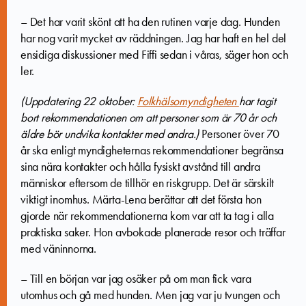
– Det har varit skönt att ha den rutinen varje dag. Hunden
har nog varit mycket av räddningen. Jag har haft en hel del
ensidiga diskussioner med Fiffi sedan i våras, säger hon och
ler.
(Uppdatering 22 oktober:
Folkhälsomyndigheten
har tagit
bort rekommendationen om att personer som är 70 år och
äldre bör undvika kontakter med andra.)
Personer över 70
år ska enligt myndigheternas rekommendationer begränsa
sina nära kontakter och hålla fysiskt avstånd till andra
människor eftersom de tillhör en riskgrupp. Det är särskilt
viktigt inomhus. Märta-Lena berättar att det första hon
gjorde när rekommendationerna kom var att ta tag i alla
praktiska saker. Hon avbokade planerade resor och träffar
med väninnorna.
– Till en början var jag osäker på om man fick vara
utomhus och gå med hunden. Men jag var ju tvungen och