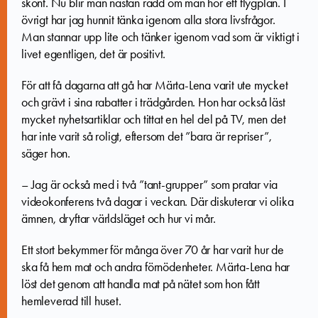
skönt. Nu blir man nästan rädd om man hör ett flygplan. I
övrigt har jag hunnit tänka igenom alla stora livsfrågor.
Man stannar upp lite och tänker igenom vad som är viktigt i
livet egentligen, det är positivt.
För att få dagarna att gå har Märta-Lena varit ute mycket
och grävt i sina rabatter i trädgården. Hon har också läst
mycket nyhetsartiklar och tittat en hel del på TV, men det
har inte varit så roligt, eftersom det ”bara är repriser”,
säger hon.
– Jag är också med i två ”tant-grupper” som pratar via
videokonferens två dagar i veckan. Där diskuterar vi olika
ämnen, dryftar världsläget och hur vi mår.
Ett stort bekymmer för många över 70 år har varit hur de
ska få hem mat och andra förnödenheter. Märta-Lena har
löst det genom att handla mat på nätet som hon fått
hemleverad till huset.