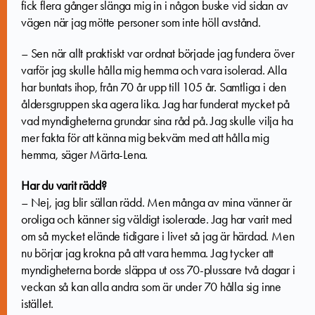
fick flera gånger slänga mig in i någon buske vid sidan av
vägen när jag mötte personer som inte höll avstånd.
– Sen när allt praktiskt var ordnat började jag fundera över
varför jag skulle hålla mig hemma och vara isolerad. Alla
har buntats ihop, från 70 år upp till 105 år. Samtliga i den
åldersgruppen ska agera lika. Jag har funderat mycket på
vad myndigheterna grundar sina råd på. Jag skulle vilja ha
mer fakta för att känna mig bekväm med att hålla mig
hemma, säger Märta-Lena.
Har du varit rädd?
– Nej, jag blir sällan rädd. Men många av mina vänner är
oroliga och känner sig väldigt isolerade. Jag har varit med
om så mycket elände tidigare i livet så jag är härdad. Men
nu börjar jag krokna på att vara hemma. Jag tycker att
myndigheterna borde släppa ut oss 70-plussare två dagar i
veckan så kan alla andra som är under 70 hålla sig inne
istället.