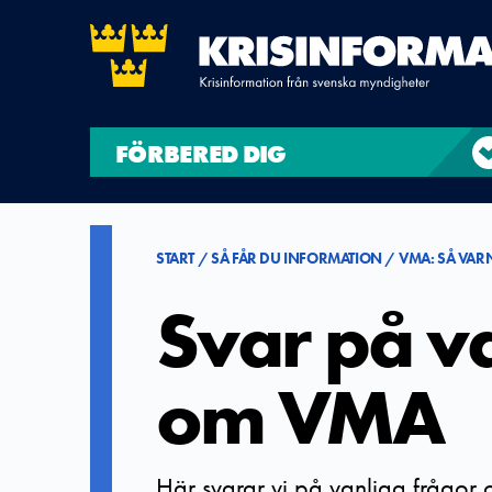
FÖRBERED DIG
START
SÅ FÅR DU INFORMATION
VMA: SÅ VAR
Svar på v
om VMA
Här svarar vi på vanliga frågor 