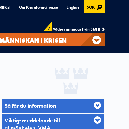
, ÖPPNAS I MODAL
ättläst
Om Krisinformation.se
English
SÖK
7
Vädervarningar från SMHI
MÄNNISKAN I KRISEN
Så får du information
Viktigt meddelande till
allmänheten, VMA