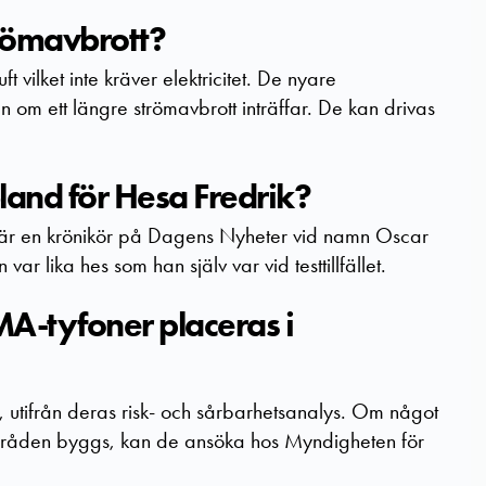
trömavbrott?
 vilket inte kräver elektricitet. De nyare
 om ett längre strömavbrott inträffar. De kan drivas
bland för Hesa Fredrik?
lär en krönikör på Dagens Nyheter vid namn Oscar
ar lika hes som han själv var vid testtillfället.
-tyfoner placeras i
 utifrån deras risk- och sårbarhetsanalys. Om något
mråden byggs, kan de ansöka hos Myndigheten för