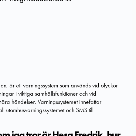
en, är ett varningssystem som används vid olyckor
ningar i viktiga samhällsfunktioner och vid
ära händelser. Varningssystemet innefattar
fall utomhusvarningssystemet och SMS till
om jag tror är Hesa Fredrik, hur