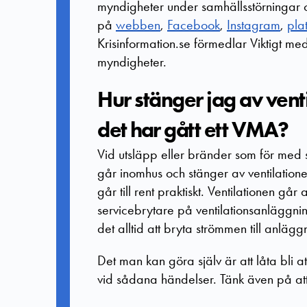
myndigheter under samhällsstörningar oc
på
webben
,
Facebook
,
Instagram
,
pla
Krisinformation.se förmedlar Viktigt m
myndigheter.
Hur stänger jag av venti
det har gått ett VMA?
Vid utsläpp eller bränder som för med 
går inomhus och stänger av ventilationen.
går till rent praktiskt. Ventilationen går 
servicebrytare på ventilationsanläggn
det alltid att bryta strömmen till anlägg
Det man kan göra själv är att låta bli 
vid sådana händelser. Tänk även på att s