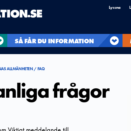
Lyssna
L
SÅ FÅR DU INFORMATION
NAS ALLMÄNHETEN
FAQ
anliga frågor
om Viktigt meddelande till