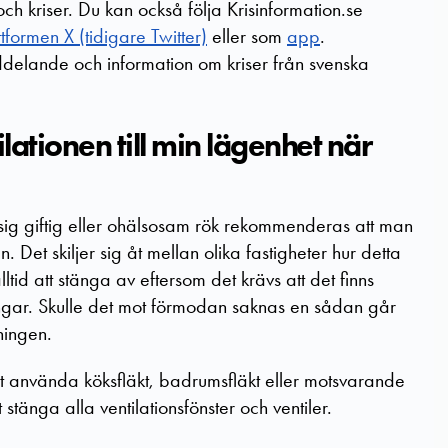
h kriser. Du kan också följa Krisinformation.se
ttformen X (tidigare Twitter)
eller som
app
.
eddelande och information om kriser från svenska
lationen till min lägenhet när
sig giftig eller ohälsosam rök rekommenderas att man
 Det skiljer sig åt mellan olika fastigheter hur detta
alltid att stänga av eftersom det krävs att det finns
ingar. Skulle det mot förmodan saknas en sådan går
ningen.
att använda köksfläkt, badrumsfläkt eller motsvarande
tänga alla ventilationsfönster och ventiler.