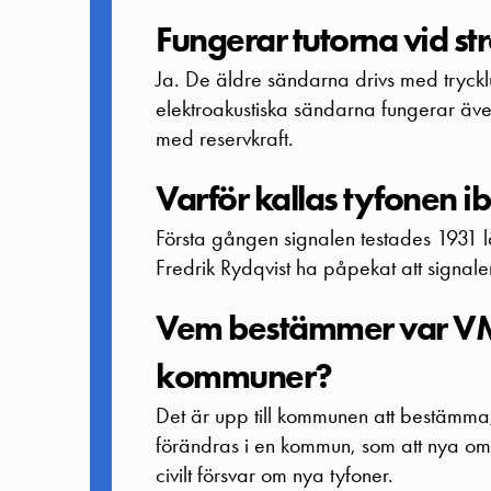
Fungerar tutorna vid s
Ja. De äldre sändarna drivs med tryckluft
elektroakustiska sändarna fungerar även
med reservkraft.
Varför kallas tyfonen i
Första gången signalen testades 1931 
Fredrik Rydqvist ha påpekat att signalen v
Vem bestämmer var VMA
kommuner?
Det är upp till kommunen att bestämma,
förändras i en kommun, som att nya o
civilt försvar om nya tyfoner.