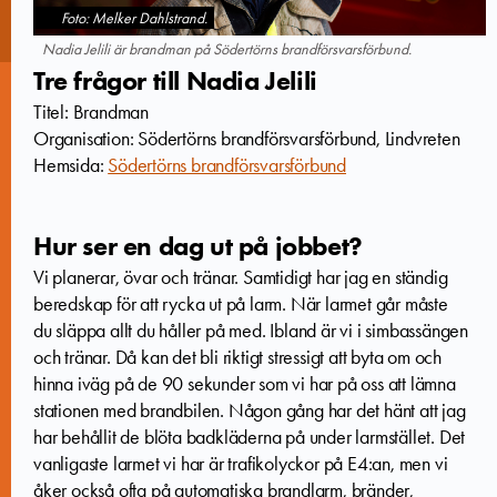
Foto: Melker Dahlstrand.
Nadia Jelili är brandman på Södertörns brandförsvarsförbund.
Tre frågor till Nadia Jelili
Titel: Brandman
Organisation: Södertörns brandförsvarsförbund, Lindvreten
Hemsida:
Södertörns brandförsvarsförbund
Hur ser en dag ut på jobbet?
Vi planerar, övar och tränar. Samtidigt har jag en ständig
beredskap för att rycka ut på larm. När larmet går måste
du släppa allt du håller på med. Ibland är vi i simbassängen
och tränar. Då kan det bli riktigt stressigt att byta om och
hinna iväg på de 90 sekunder som vi har på oss att lämna
stationen med brandbilen. Någon gång har det hänt att jag
har behållit de blöta badkläderna på under larmstället. Det
vanligaste larmet vi har är trafikolyckor på E4:an, men vi
åker också ofta på automatiska brandlarm, bränder,