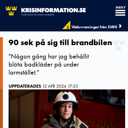
MENY
Vädervarningar från SMHI
5
90 sek på sig till brandbilen
"Någon gång har jag behållit
blöta badkläder på under
larmstället."
UPPDATERADES
12 APR 2024 17:55