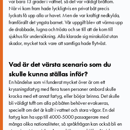
var bara 13 grader i vattnet, så det var väldigt bråttom.
När vi kom fram hade lyckligtvis en privat båt precis
lyckats få upp alla ur havet. Men de var kraftigt nedkylda,
framförallt det yngsta barnet. Vår uppgift blev att värma upp
de drabbade, lugna och trösta och se till att de kom till
sjukhus för undersökning. Alla klarade sig mirakulöst utan
skador, mycket tack vare att samtliga hade flytväst.
Vad är det värsta scenario som du
skulle kunna ställas inför?
En händelse som vi funderat mycket över är om ett
kryssningsfartyg med flera tusen personer ombord skulle
krocka med ett annat fartyg, eller börjar brinna. Det skulle
bli väldigt tufft om alla på båten behöver evakueras,
speciellt om det är kallt i vattnet och stora vågor. En del
fartyg kan ha upp till 4000-5000 passagerare med
många olika nationaliteter, så språkfrågan kan också bli en