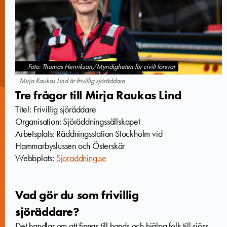
Foto: Thomas Henrikson/Myndigheten för civilt försvar
Mirja Raukas Lind är frivillig sjöräddare.
Tre frågor till Mirja Raukas Lind
Titel: Frivillig sjöräddare
Organisation: Sjöräddningssällskapet
Arbetsplats: Räddningsstation Stockholm vid
Hammarbyslussen och Österskär
Webbplats:
Sjoraddning.se
Vad gör du som frivillig
sjöräddare?
Det handlar om att finnas till hands och hjälpa folk till sjöss.