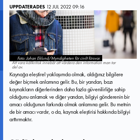
UPPDATERADES
12 JUL 2022 09:16
Foto: Johan Eklund/Myndigheten för civilt försvar.
Att vara källkritisk innebär att värdera den information man tar
del av.
Kaynağa eleştirel yaklaşımda olmak, aldığınız bilgilere
değer biçmek anlamına gelir. Bu, bir yandan, bazı
kaynakların diğerlerinden daha fazla güvenilirliğe sahip
olduğunu anlamak ve diğer yandan, bilgiyi gönderenin bir
amacı olduğunun farkında olmak anlamına gelir. Bu metnin
de bir amacı vardır, o da, kaynak eleştirisi hakkında bilgiyi
arttırmaktır.