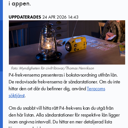
i appen.
UPPDATERADES
24 APR 2026 14:43
Foto: Myndigheten för civilt försvar/Thomas Henrikson
P4-frekvenserna presenteras i bokstavsordning utifrån län.
De redovisade frekvenserna är sändarstationer.
Om du inte
hittar den ort där du befinner dig, använd
Teracoms
söktjänst
.
Om du snabbt vill hitta rätt P4-frekvens kan du utgå från
den här listan. Alla sändarstationer för respektive län ligger
inom angivna intervall. Du hittar en mer detaljerad lista