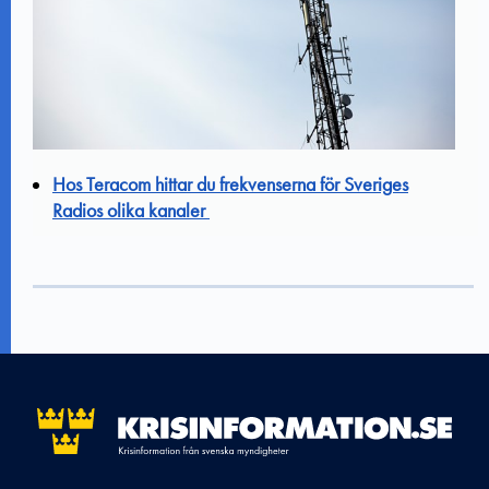
Hos Teracom hittar du frekvenserna för Sveriges
Radios olika kanaler