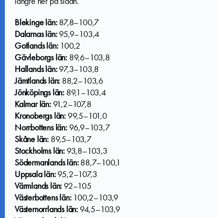
längre ner på sidan.
Blekinge län:
87,8–100,7
Dalarnas län:
95,9–103,4
Gotlands län:
100,2
Gävleborgs län:
89,6–103,8
Hallands län:
97,3–103,8
Jämtlands län:
88,2–103,6
Jönköpings län:
89,1–103,4
Kalmar län:
91,2–107,8
Kronobergs län:
99,5–101,0
Norrbottens län:
96,9–103,7
Skåne län:
89,5–103,7
Stockholms län:
93,8–103,3
Södermanlands län:
88,7–100,1
Uppsala län:
95,2–107,3
Värmlands län:
92–105
Västerbottens län:
100,2–103,9
Västernorrlands län:
94,5–103,9