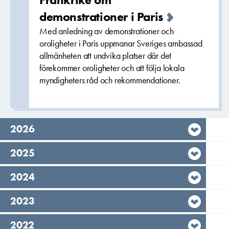
demonstrationer i Paris
Med anledning av demonstrationer och
oroligheter i Paris uppmanar Sveriges ambassad
allmänheten att undvika platser där det
förekommer oroligheter och att följa lokala
myndigheters råd och rekommendationer.
År,
2026
År,
2025
År,
2024
År,
2023
År,
2022