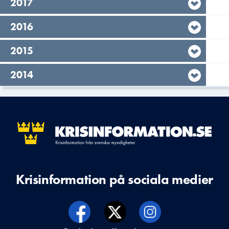
År,
2017
År,
2016
År,
2015
År,
2014
Krisinformation på sociala medier