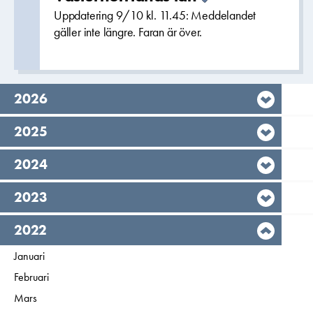
Uppdatering 9/10 kl. 11.45: Meddelandet
gäller inte längre. Faran är över.
År,
2026
År,
2025
År,
2024
År,
2023
År,
2022
Filtrera på
Januari
2022
Filtrera på
Februari
2022
Filtrera på
Mars
2022