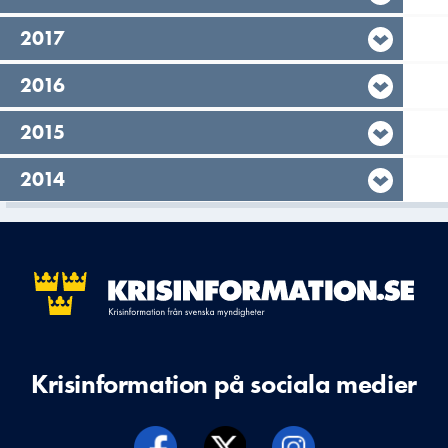
År,
2017
År,
2016
År,
2015
År,
2014
Krisinformation på sociala medier