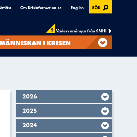
, ÖPPNAS I MODAL
ättläst
Om Krisinformation.se
English
SÖK
5
Vädervarningar från SMHI
MÄNNISKAN I KRISEN
År,
2026
År,
2025
År,
2024