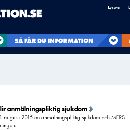
Lyssna
L
SÅ FÅR DU INFORMATION
lir anmälningspliktig sjukdom
1 augusti 2015 en anmälningspliktig sjukdom och MERS-
dningen.