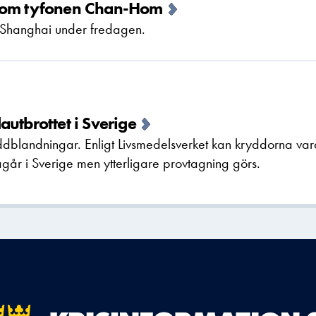
i om tyfonen Chan-Hom
Shanghai under fredagen.
utbrottet i Sverige
ryddblandningar. Enligt Livsmedelsverket kan kryddorna va
ågår i Sverige men ytterligare provtagning görs.