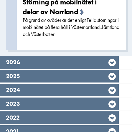
Störning på mobilnätet i
delar av Norrland
På grund av oväder är det enligt Telia störningar i
mobilnätet på flera håll i Västernorrland, Jämtland
och Västerbotten.
År,
2026
År,
2025
År,
2024
År,
2023
År,
2022
År,
2021