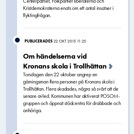
Centerpartiet, Folkpartiet liberalerna och
Kristdemokraterna enats om ett antal insatser i
flyktingfrågan.
PUBLICERADES
22 OKT 2015 11:25
Om händelserna vid
Kronans skola i Trollhättan
Torsdagen den 22 oktober angrep en
gärningsman flera personer på Kronans skola i
Trollhättan. Flera skadades, några så svårt att de
senare avled. Kommunen har aktiverat POSOM-
gruppen och öppnat stödcentra för drabbade och
anhöriga.