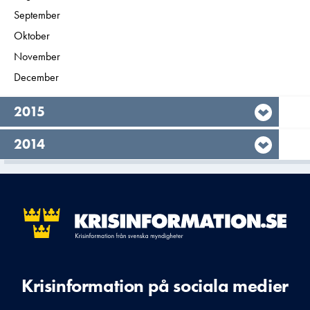
Filtrera på
September
2016
Filtrera på
Oktober
2016
Filtrera på
November
2016
Filtrera på
December
2016
År,
2015
År,
2014
Krisinformation på sociala medier