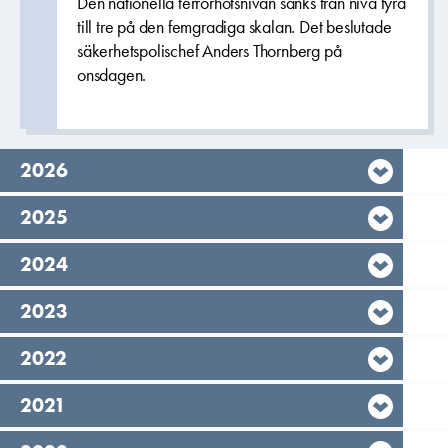
Den nationella terrorhotsnivån sänks från nivå fyra
till tre på den femgradiga skalan. Det beslutade
säkerhetspolischef Anders Thornberg på
onsdagen.
År,
2026
År,
2025
År,
2024
År,
2023
År,
2022
År,
2021