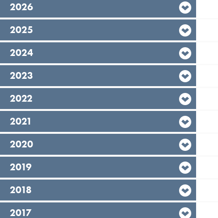
År,
2026
År,
2025
År,
2024
År,
2023
År,
2022
År,
2021
År,
2020
År,
2019
År,
2018
År,
2017