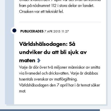
fram på nödnumret 112 i stora delar av landet.
Orsaken var ett tekniskt fel.
PUBLICERADES
7 APR 2015 11:27
Världshälsodagen: Så
undviker du att bli sjuk av
maten
Varje år dör över två miljoner människor av smitta
via livsmedel och dricksvatten. Varje år drabbas
tusentals svenskar av matförgiftning.
Världshälsodagen den 7 april har i år temat säker
mat.