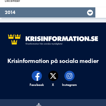
Filtrera på
December
2015
År,
2014
Krisinformation på sociala medier
Krisinformation på,
Facebook
Krisinformation på,
X
Krisinformation på,
Instagram