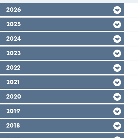
År,
2026
År,
2025
År,
2024
År,
2023
År,
2022
År,
2021
År,
2020
År,
2019
År,
2018