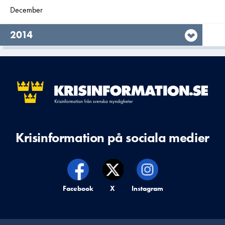
Filtrera på
December
2015
År,
2014
Krisinformation på sociala medier
Krisinformation på,
Facebook
Krisinformation på,
X
Krisinformation på,
Instagram