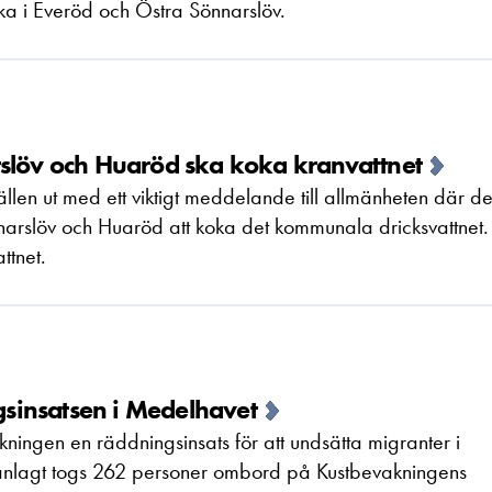
ka i Everöd och Östra Sönnarslöv.
rslöv och Huaröd ska koka kranvattnet
llen ut med ett viktigt meddelande till allmänheten där d
rslöv och Huaröd att koka det kommunala dricksvattnet.
ttnet.
sinsatsen i Medelhavet
ngen en räddningsinsats för att undsätta migranter i
anlagt togs 262 personer ombord på Kustbevakningens