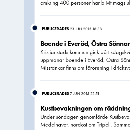
omkring 400 personer har blivit magsju
PUBLICERADES
23 JUN 2015 18:38
Boende i Everöd, Östra Sönna
Kristianstads kommun gick på tisdagskvä
uppmanar boende i Everöd, Östra Sönna
Misstankar finns om förorening i dricksva
PUBLICERADES
7 JUN 2015 22:51
Kustbevakningen om räddning
Under söndagen genomförde Kustbevakni
Medelhavet, nordost om Tripoli. Samm