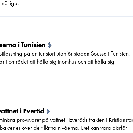
 möjliga.
erna i Tunisien
ottlossning på en turistort utanför staden Sousse i Tunisien.
i området att hålla sig inomhus och att hålla sig
vattnet i Everöd
inära provsvaret på vattnet i Everöds trakten i Kristiansta
 bakterier över de tillåtna nivåerna. Det kan vara därför