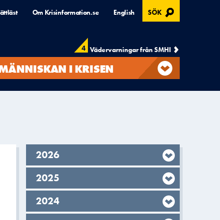
, ÖPPNAS I MODAL
ättläst
Om Krisinformation.se
English
SÖK
4
Vädervarningar från SMHI
MÄNNISKAN I KRISEN
År,
2026
År,
2025
År,
2024