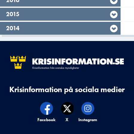
År,
2016
År,
2015
År,
2014
Krisinformation på sociala medier
Krisinformation på,
Facebook
Krisinformation på,
X
Krisinformation på,
Instagram