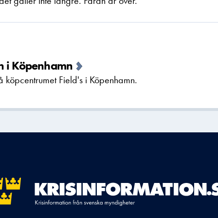
t gäller inte längre. Faran är över.
en i Köpenhamn
på köpcentrumet Field's i Köpenhamn.