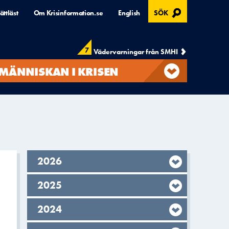
, ÖPPNAS I MODAL
ättläst
Om Krisinformation.se
English
SÖK
7
Vädervarningar från SMHI
MÄNNISKAN I KRISEN
År,
2026
År,
2025
År,
2024