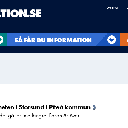
Lyssna
L
SÅ FÅR DU INFORMATION
heten i Storsund i Piteå kommun
et gäller inte längre. Faran är över.