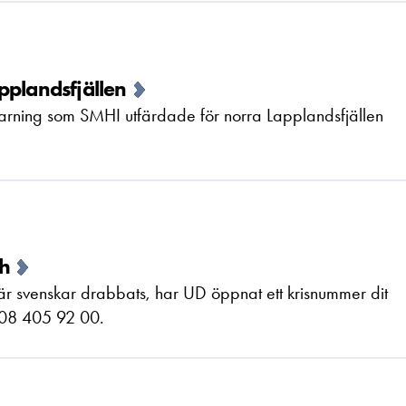
pplandsfjällen
rning som SMHI utfärdade för norra Lapplandsfjällen
ch
är svenskar drabbats, har UD öppnat ett krisnummer dit
 08 405 92 00.