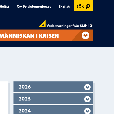
, ÖPPNAS I MODAL
ättläst
Om Krisinformation.se
English
SÖK
4
Vädervarningar från SMHI
MÄNNISKAN I KRISEN
År,
2026
År,
2025
År,
2024