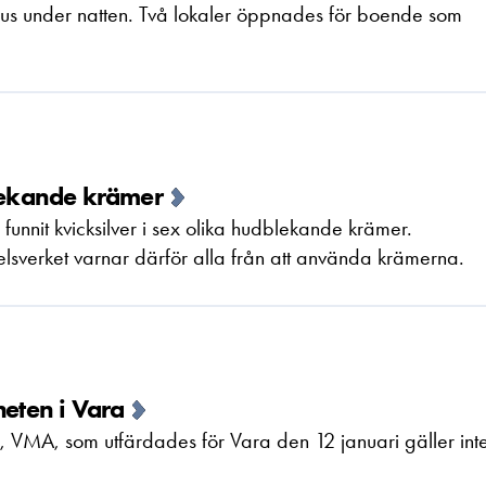
shus under natten. Två lokaler öppnades för boende som
blekande krämer
r funnit kvicksilver i sex olika hudblekande krämer.
elsverket varnar därför alla från att använda krämerna.
heten i Vara
, VMA, som utfärdades för Vara den 12 januari gäller int