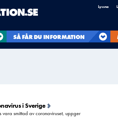
Lyssna
L
SÅ FÅR DU INFORMATION
onavirus i Sverige
ts vara smittad av coronaviruset, uppger