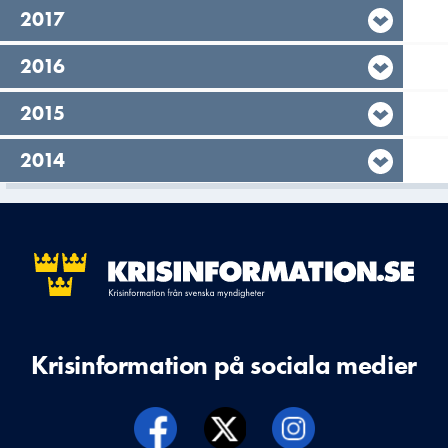
År,
2017
År,
2016
År,
2015
År,
2014
Krisinformation på sociala medier