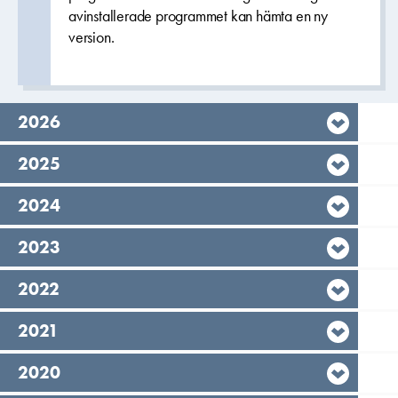
avinstallerade programmet kan hämta en ny
version.
År,
2026
År,
2025
År,
2024
År,
2023
År,
2022
År,
2021
År,
2020