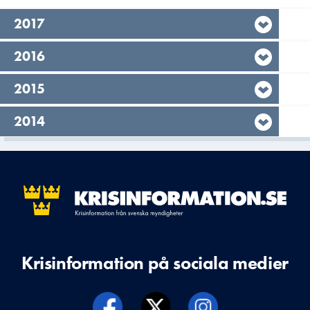
År,
2017
År,
2016
År,
2015
År,
2014
Krisinformation på sociala medier