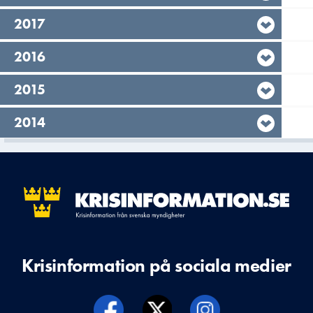
År,
2017
År,
2016
År,
2015
År,
2014
Krisinformation på sociala medier