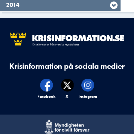
År,
2014
Krisinformation på sociala medier
Krisinformation på,
Facebook
Krisinformation på,
X
Krisinformation på,
Instagram