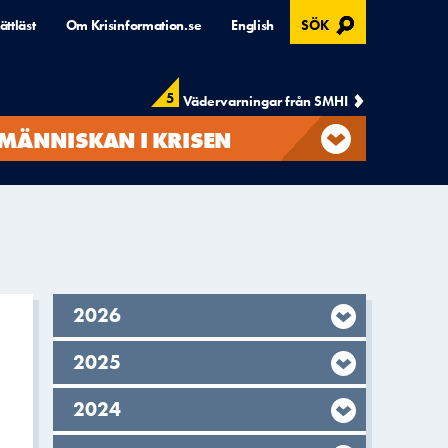
, ÖPPNAS I MODAL
ättläst
Om Krisinformation.se
English
SÖK
5
Vädervarningar från SMHI
MÄNNISKAN I KRISEN
År,
2026
År,
2025
År,
2024