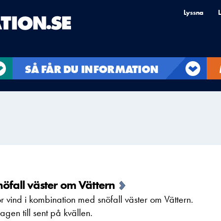
Lyssna
L
SÅ FÅR DU INFORMATION
öfall väster om Vättern
 vind i kombination med snöfall väster om Vättern.
gen till sent på kvällen.