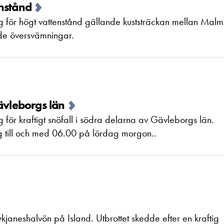
nstånd
g för högt vattenstånd gällande kuststräckan mellan Mal
nde översvämningar.
ävleborgs län
för kraftigt snöfall i södra delarna av Gävleborgs län.
g till och med 06.00 på lördag morgon..
Reykjaneshalvön på Island. Utbrottet skedde efter en kraftig