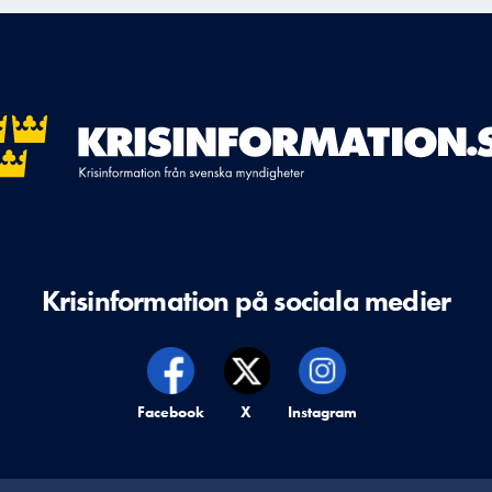
Krisinformation på sociala medier
Krisinformation på,
Facebook
Krisinformation på,
X
Krisinformation på,
Instagram