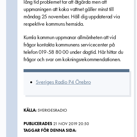
lång tid problemet tar att åtgärda men att
u
ppmaningen att koka vattnet gäller minst till
måndag 25 november
. Håll dig uppdaterad via
respektive kommuns hemsida.
Kumla kommun
uppmanar allmänheten att vid
frågor kontakta kommunens servicecenter på
telefon 019-58 80 00 under dagtid. Här hittar du
frågor och svar om kokningsrekommendationen.
Sveriges Radio P4 Örebro
KÄLLA:
SVERIGESRADIO
PUBLICERADES
21 NOV 2019 20:50
TAGGAR FÖR DENNA SIDA: