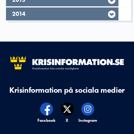
År,
2014
Krisinformation på sociala medier
Krisinformation på,
Facebook
Krisinformation på,
X
Krisinformation på,
Instagram