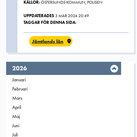
KÄLLOR:
ÖSTERSUNDS KOMMUN, POLISEN
UPPDATERADES
3 MAR 2024 20:49
TAGGAR FÖR DENNA SIDA:
Jämtlands län
År,
2026
Filtrera på
Januari
2026
Filtrera på
Februari
2026
Filtrera på
Mars
2026
Filtrera på
April
2026
Filtrera på
Maj
2026
Filtrera på
Juni
2026
Filtrera på
Juli
2026