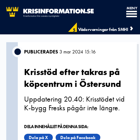
MENY
Vädervarningar från SMHI
5
PUBLICERADES
3 mar 2024 15:16
Krisstöd efter takras på
köpcentrum i Östersund
Uppdatering 20.40: Krisstödet vid
K-bygg Fresks pågår inte längre.
DELA INNEHÅLLET PÅ DENNA SIDA:
Dela på X
Dela på Facebook