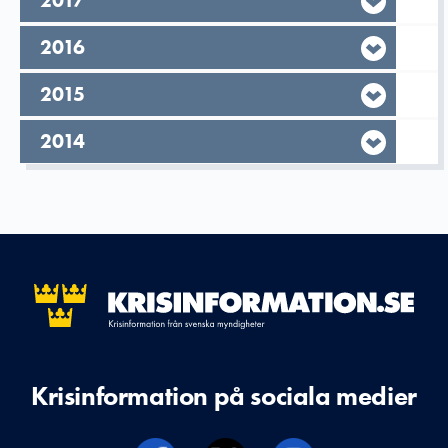
År,
2017
År,
2016
År,
2015
År,
2014
Krisinformation på sociala medier