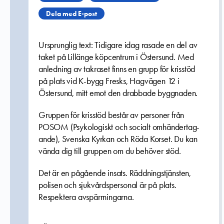
Dela med E-post
Ursprunglig text: Tidigare idag rasade en del av
taket på Lillänge köpcentrum i Östersund. Med
anledning av takraset finns en grupp för krisstöd
på plats vid K-bygg Fresks, Hagvägen 12 i
Östersund, mitt emot den drabbade byggnaden.
Gruppen för krisstöd består av personer från
POSOM (Psykologiskt och socialt omhänder­tag­
ande), Svenska Kyrkan och Röda Korset. Du kan
vända dig till gruppen om du behöver stöd.
Det är en pågående insats. Räddningstjänsten,
polisen och sjukvårdspersonal är på plats.
Respektera avspärrningarna.