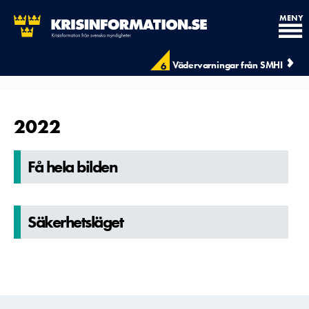
MENY
Vädervarningar från SMHI
6
2022
Få hela bilden
Säkerhetsl­äget