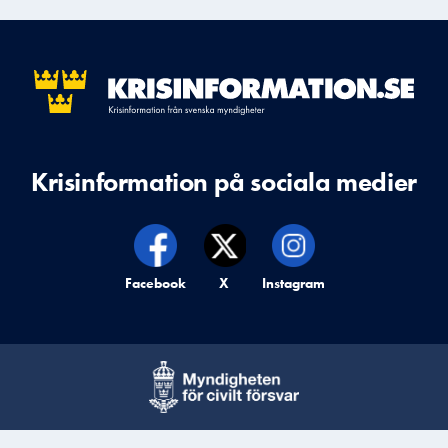
Krisinformation på sociala medier
Krisinformation på,
Facebook
Krisinformation på,
X
Krisinformation på,
Instagram