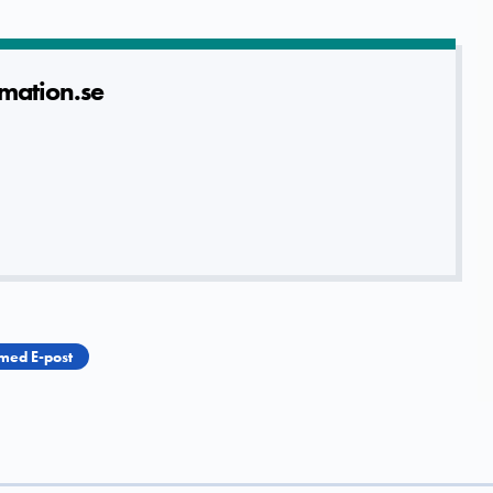
m­ation.se
med E-post