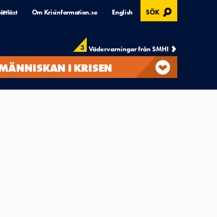
, ÖPPNAS I MODAL
ättläst
Om Krisinformation.se
English
SÖK
3
Vädervarningar från SMHI
MÄNNISKAN I KRISEN