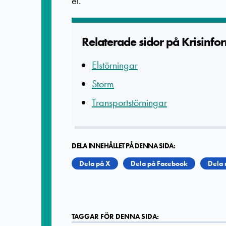
el.
Relaterade­ sidor på Krisinfor
Elstörningar
Storm
Transportstörningar
DELA INNEHÅLLET PÅ DENNA SIDA:
Dela på X
Dela på Facebook
Dela 
TAGGAR FÖR DENNA SIDA: