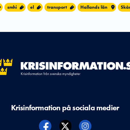
smhi
el
transport
Hallands län
Skå
Krisinformation på sociala medier