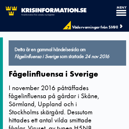
MENY
Vädervarningar från SMHI
7
Detta är en gammal händelsesida om
Fågelinfluensa i Sverige
som startade
24 nov 2016
Fågelinfluensa i Sverige
I november 2016 påträffades
fågelinfluensa på gårdar i Skåne,
Sörmland, Uppland och i
Stockholms skärgård. Dessutom
hittades ett antal vilda smittade
fåglar. Viruset, av typen H5N8,