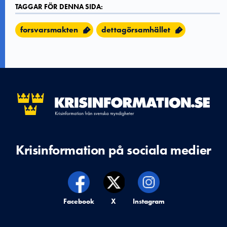
TAGGAR FÖR DENNA SIDA:
forsvarsmakten
dettagörsamhället
Krisinformation på sociala medier
Krisinformation på,
Facebook
Krisinformation på,
X
Krisinformation på,
Instagram