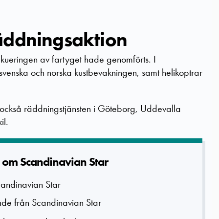
äddningsaktion
kueringen av fartyget hade genomförts. I
svenska och norska kustbevakningen, samt helikoptrar
 också räddningstjänsten i Göteborg, Uddevalla
il.
 om Scandinavi­an Star
en på Scandinavian Star
nde från Scandinavian Star