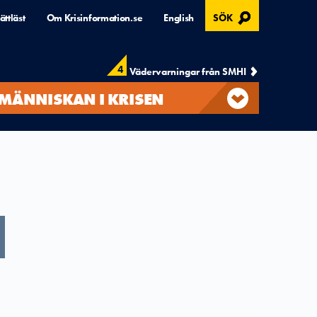
, ÖPPNAS I MODAL
ättläst
Om Krisinformation.se
English
SÖK
4
Vädervarningar från SMHI
MÄNNISKAN I KRISEN