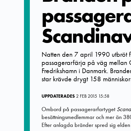
passagera
Scandinav
Natten den 7 april 1990 utbröt 
passagerarfärja på väg mellan 
Fredrikshamn i Danmark. Brande
star krävde drygt 158 människors 
UPPDATERADES
2 FEB 2015 15:58
Ombord på passagerarfartyget
Scand
besättningsmedlemmar och mer än 380
Efter anlagda bränder spred sig elde