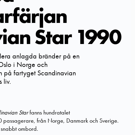
rfärjan
ian Star 1990
flera anlagda bränder på en
Oslo i Norge och
n på fartyget Scandinavian
liv.
inavian Star
fanns hundratalet
 passagerare, från Norge, Danmark och Sverige.
n snabbt ombord.