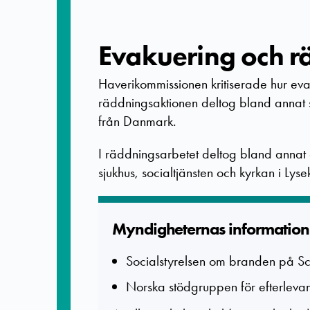
Evakuering och r
Haverikommissionen kritiserade hur eva
räddningsaktionen deltog bland annat 
från Danmark.
I räddningsarbetet deltog bland annat
sjukhus, socialtjänsten och kyrkan i Lysek
Myndighete­rnas informatio­n
Socialstyrelsen om brand
Norska stödgruppen för efterleva